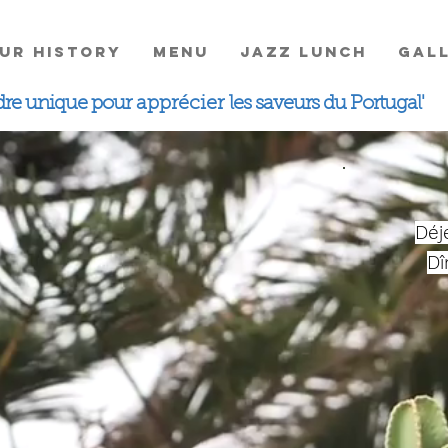
UR HISTORY
MENU
JAZZ LUNCH
GALL
cadre unique pour
apprécier
les saveurs du Portugal'
Déj
Dî